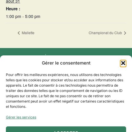
août 31
Heure :
1:00 pm - 5:00 pm
Mallette
Championat du Club
INSCRIVEZ‑VOUS À NOTRE INFOLETTRE
Gérer le consentement
Pour offrir les meilleures expériences, nous utilisons des technologies
telles que les cookies pour stocker et/ou accéder aux informations des
appareils. Le fait de consentir à ces technologies nous permettra de
traiter des données telles que le comportement de navigation ou les ID
uniques sur ce site. Le fait de ne pas consentir ou de retirer son
consentement peut avoir un effet négatif sur certaines caractéristiques
150, route du Golf-du-Bic,
et fonctions.
Rimouski, QC G0L 1B0
SUIVEZ-NOUS
418 736-5733
Gérer les services
info@bicsurmer.com