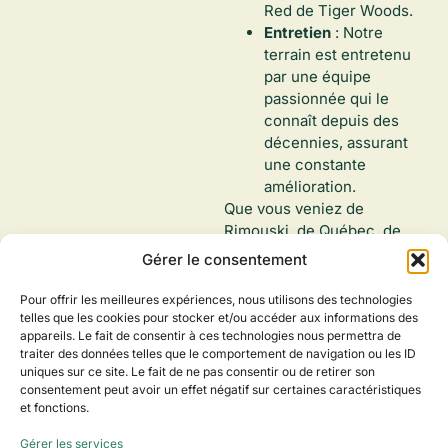
Red de Tiger Woods.
Entretien
: Notre
terrain est entretenu
par une équipe
passionnée qui le
connaît depuis des
décennies, assurant
une constante
amélioration.
Que vous veniez de
Rimouski, de Québec, de
Montréal ou d’ailleurs, tous
Gérer le consentement
nos visiteurs repartent avec
la ferme intention de revenir.
Pour offrir les meilleures expériences, nous utilisons des technologies
telles que les cookies pour stocker et/ou accéder aux informations des
appareils. Le fait de consentir à ces technologies nous permettra de
INSCRIVEZ‑VOUS À NOTRE INFOLETTRE
traiter des données telles que le comportement de navigation ou les ID
uniques sur ce site. Le fait de ne pas consentir ou de retirer son
consentement peut avoir un effet négatif sur certaines caractéristiques
et fonctions.
Gérer les services