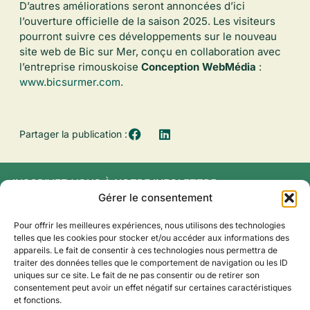
D’autres améliorations seront annoncées d’ici
l’ouverture officielle de la saison 2025. Les visiteurs
pourront suivre ces développements sur le nouveau
site web de Bic sur Mer, conçu en collaboration avec
l’entreprise rimouskoise
Conception WebMédia
:
www.bicsurmer.com
.
Partager la publication :
INSCRIVEZ‑VOUS À NOTRE INFOLETTRE
Gérer le consentement
Pour offrir les meilleures expériences, nous utilisons des technologies
telles que les cookies pour stocker et/ou accéder aux informations des
appareils. Le fait de consentir à ces technologies nous permettra de
traiter des données telles que le comportement de navigation ou les ID
uniques sur ce site. Le fait de ne pas consentir ou de retirer son
consentement peut avoir un effet négatif sur certaines caractéristiques
150, route du Golf-du-Bic,
et fonctions.
Rimouski, QC G0L 1B0
SUIVEZ-NOUS