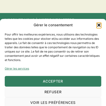
INSCRIVEZ‑VOUS À NOTRE INFOLETTRE
Gérer le consentement
Pour offrir les meilleures expériences, nous utilisons des technologies
telles que les cookies pour stocker et/ou accéder aux informations des
appareils. Le fait de consentir à ces technologies nous permettra de
traiter des données telles que le comportement de navigation ou les ID
uniques sur ce site. Le fait de ne pas consentir ou de retirer son
consentement peut avoir un effet négatif sur certaines caractéristiques
150, route du Golf-du-Bic,
et fonctions.
Rimouski, QC G0L 1B0
SUIVEZ-NOUS
418 736-5733
Gérer les services
info@bicsurmer.com
ACCEPTER
REFUSER
Politique de cookies
Imprint
VOIR LES PRÉFÉRENCES
Déclaration de confidentialité